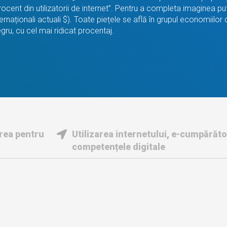
a procent din utilizatorii de internet”. Pentru a completa imagine
ernaționali actuali $). Toate piețele se află în grupul economiilor
ru, cu cel mai ridicat procentaj.
irea pentru
Utilizarea internetului, e-cumpărător
competențele digitale