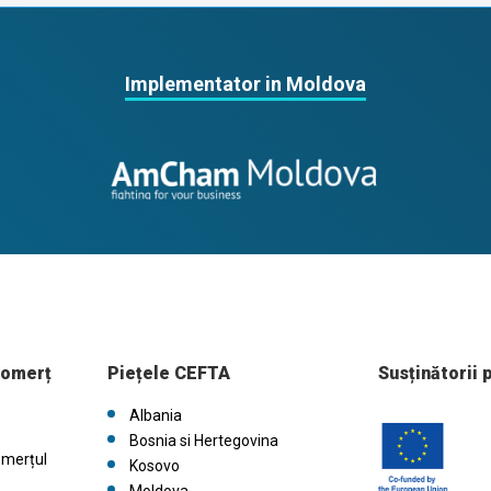
Implementator in Moldova
comerț
Piețele CEFTA
Susținătorii 
Albania
Bosnia si Hertegovina
omerțul
Kosovo