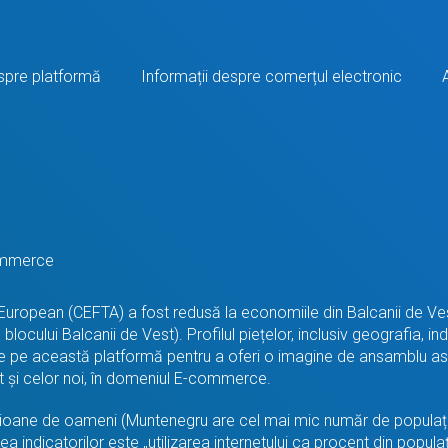
spre platformă
Informații despre comerțul electronic
commerce
European (CEFTA) a fost redusă la economiile din Balcanii de Ve
locului Balcanii de Vest). Profilul piețelor, inclusiv geografia, in
pe această platformă pentru a oferi o imagine de ansamblu asupra
ât și celor noi, în domeniul E-commerce.
lioane de oameni (Muntenegru are cel mai mic număr de populație
 indicatorilor este „utilizarea internetului ca procent din populaț