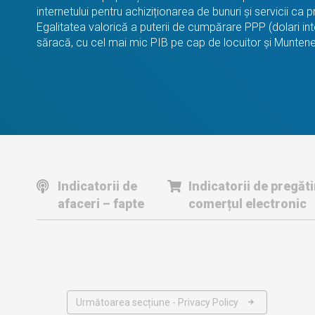
internetului pentru achiziționarea de bunuri și servicii c
Egalitatea valorică a puterii de cumpărare PPP (dolari int
săracă, cu cel mai mic PIB pe cap de locuitor și Munteneg
Indicatorii de
Indicatorii de pregăt
afaceri – fapte
comerțul electronic
Următoarea secțiune - Privacy Policy