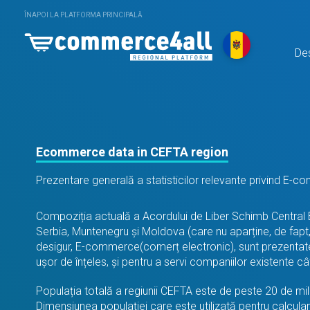
ÎNAPOI LA PLATFORMA PRINCIPALĂ
De
Ecommerce data in CEFTA region
Prezentare generală a statisticilor relevante privind E-
Compoziția actuală a Acordului de Liber Schimb Central 
Serbia, Muntenegru și Moldova (care nu aparține, de fapt, b
desigur, E-commerce(comerț electronic), sunt prezentate 
ușor de înțeles, și pentru a servi companiilor existente c
Populația totală a regiunii CEFTA este de peste 20 de mi
Dimensiunea populației care este utilizată pentru calcularea