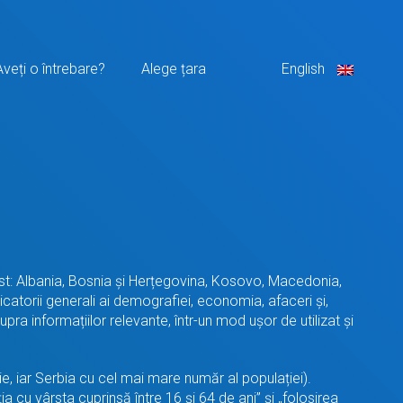
Aveți o întrebare?
Alege țara
English
st: Albania, Bosnia și Herțegovina, Kosovo, Macedonia,
dicatorii generali ai demografiei, economia, afaceri și,
 informațiilor relevante, într-un mod ușor de utilizat și
, iar Serbia cu cel mai mare număr al populației).
ia cu vârsta cuprinsă între 16 și 64 de ani” și „folosirea