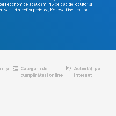
a puterii economice adăugăm PIB pe cap de locuitor și
 cu venituri medii-superioare, Kosovo fiind cea mai
ii și
Categorii de
Activități pe
cumpărături online
internet