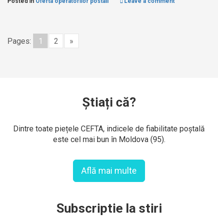
Posted in
Oferta operatorilor postali
Leave a comment
Pages:
1
2
»
Știați că?
Dintre toate piețele CEFTA, indicele de fiabilitate poștală
este cel mai bun în Moldova (95).
Află mai multe
Subscriptie la stiri